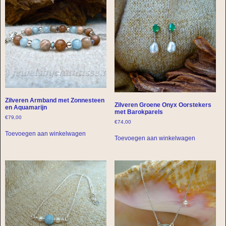
Zilveren Armband met Zonnesteen
Zilveren Groene Onyx Oorstekers
en Aquamarijn
met Barokparels
€
79,00
€
74,00
Toevoegen aan winkelwagen
Toevoegen aan winkelwagen