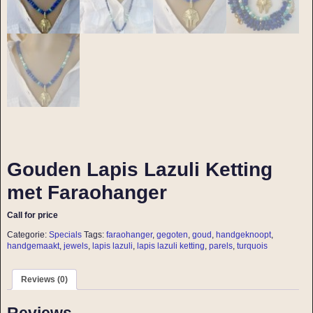
Gouden Lapis Lazuli Ketting
met Faraohanger
Call for price
Categorie:
Specials
Tags:
faraohanger
,
gegoten
,
goud
,
handgeknoopt
,
handgemaakt
,
jewels
,
lapis lazuli
,
lapis lazuli ketting
,
parels
,
turquois
Reviews (0)
Reviews