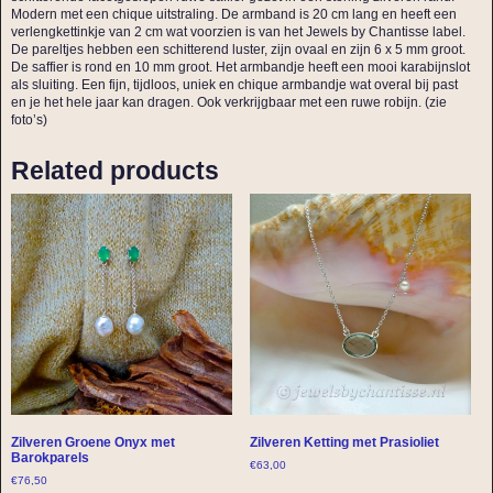
Modern met een chique uitstraling. De armband is 20 cm lang en heeft een
verlengkettinkje van 2 cm wat voorzien is van het Jewels by Chantisse label.
De pareltjes hebben een schitterend luster, zijn ovaal en zijn 6 x 5 mm groot.
De saffier is rond en 10 mm groot. Het armbandje heeft een mooi karabijnslot
als sluiting. Een fijn, tijdloos, uniek en chique armbandje wat overal bij past
en je het hele jaar kan dragen. Ook verkrijgbaar met een ruwe robijn. (zie
foto’s)
Related products
Zilveren Groene Onyx met
Zilveren Ketting met Prasioliet
Barokparels
€
63,00
€
76,50