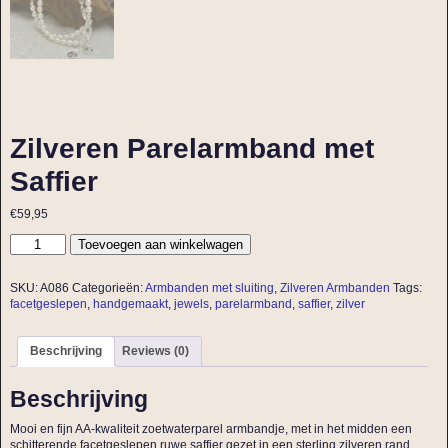
Zilveren Parelarmband met
Saffier
€
59,95
Toevoegen aan winkelwagen
SKU:
A086
Categorieën:
Armbanden met sluiting
,
Zilveren Armbanden
Tags:
facetgeslepen
,
handgemaakt
,
jewels
,
parelarmband
,
saffier
,
zilver
Beschrijving
Reviews (0)
Beschrijving
Mooi en fijn AA-kwaliteit zoetwaterparel armbandje, met in het midden een
schitterende facetgeslepen ruwe saffier gezet in een sterling zilveren rand.