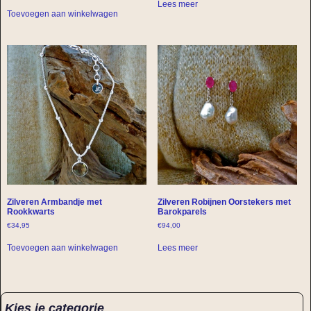
Lees meer
Toevoegen aan winkelwagen
Zilveren Armbandje met
Zilveren Robijnen Oorstekers met
Rookkwarts
Barokparels
€
34,95
€
94,00
Toevoegen aan winkelwagen
Lees meer
Kies je categorie