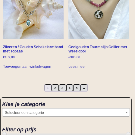
Zilveren / Gouden Schakelarmband
Geelgouden Tourmalijn Collier met
met Topaas
Wereldbol
€
189,00
€
395,00
Toevoegen aan winkelwagen
Lees meer
1
2
3
4
5
→
Kies je categorie
Selecteer een categorie
Filter op prijs