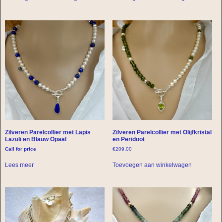
Zilveren Parelcollier met Lapis
Zilveren Parelcollier met Olijfkristal
Lazuli en Blauw Opaal
en Peridoot
Call for price
€
209,00
Lees meer
Toevoegen aan winkelwagen