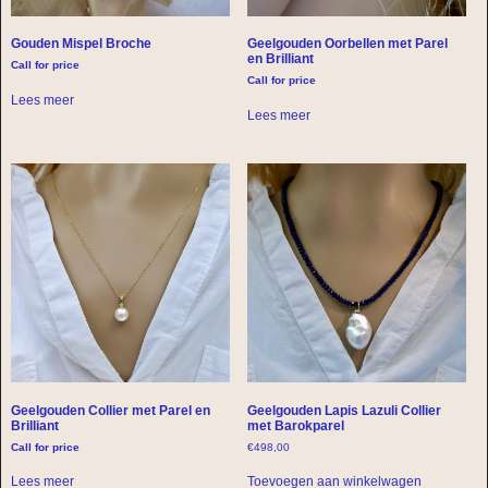
Gouden Mispel Broche
Geelgouden Oorbellen met Parel
en Brilliant
Call for price
Call for price
Lees meer
Lees meer
Geelgouden Collier met Parel en
Geelgouden Lapis Lazuli Collier
Brilliant
met Barokparel
Call for price
€
498,00
Lees meer
Toevoegen aan winkelwagen