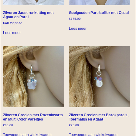
Zilveren Jasseronketting met
Geelgouden Parelcollier met Opaal
Agaat en Parel
€
375,00
Call for price
Lees meer
Lees meer
Zilveren Creolen met Rozenkwarts
Zilveren Creolen met Barokparels,
en Multi Color Pareltjes
Toermalijn en Agaat
€
85,00
€
95,00
Toevoegen aan winkelwagen
Toevoegen aan winkelwagen