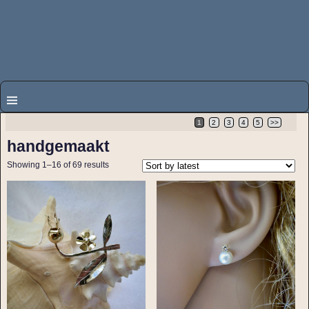
1
2
3
4
5
>>
handgemaakt
Showing 1–16 of 69 results