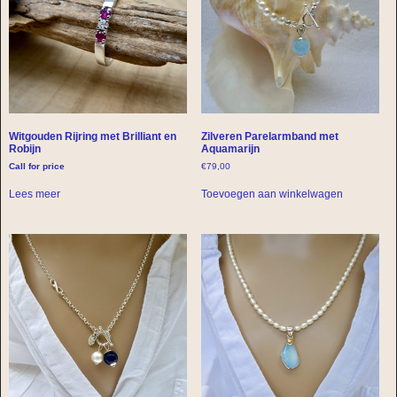
Witgouden Rijring met Brilliant en
Zilveren Parelarmband met
Robijn
Aquamarijn
Call for price
€
79,00
Lees meer
Toevoegen aan winkelwagen