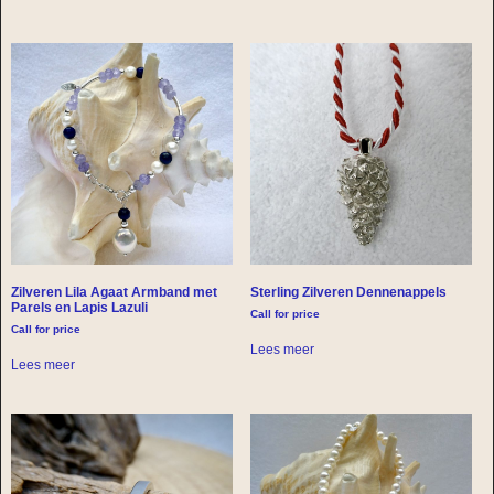
Zilveren Lila Agaat Armband met
Sterling Zilveren Dennenappels
Parels en Lapis Lazuli
Call for price
Call for price
Lees meer
Lees meer