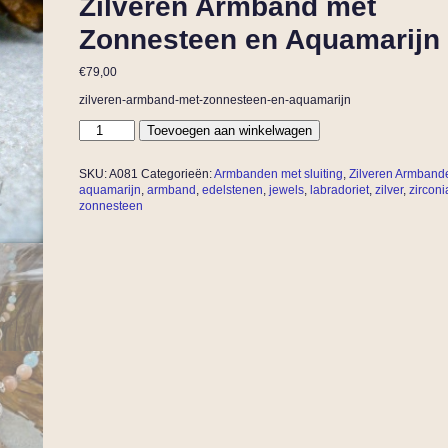
Zilveren Armband met
Zonnesteen en Aquamarijn
€
79,00
zilveren-armband-met-zonnesteen-en-aquamarijn
Toevoegen aan winkelwagen
SKU:
A081
Categorieën:
Armbanden met sluiting
,
Zilveren Armband
aquamarijn
,
armband
,
edelstenen
,
jewels
,
labradoriet
,
zilver
,
zirconi
zonnesteen