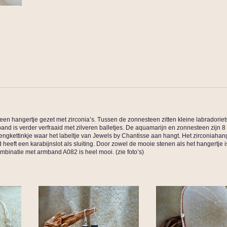
en hangertje gezet met zirconia’s. Tussen de zonnesteen zitten kleine labradoriet
 is verder verfraaid met zilveren balletjes. De aquamarijn en zonnesteen zijn 
ngkettinkje waar het labeltje van Jewels by Chantisse aan hangt. Het zirconiahan
eft een karabijnslot als sluiting. Door zowel de mooie stenen als het hangertje 
mbinatie met armband A082 is heel mooi. (zie foto’s)