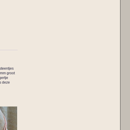
steentjes
8 mm groot
gertje
is deze