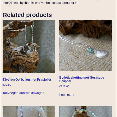
info@jewelsbychantisse of vul het contactformulier in.
Related products
Bolletjesketting met Gesmede
Zilveren Oorbellen met Prasioliet
Druppel
€
39,50
€
112,00
Toevoegen aan winkelwagen
Lees meer