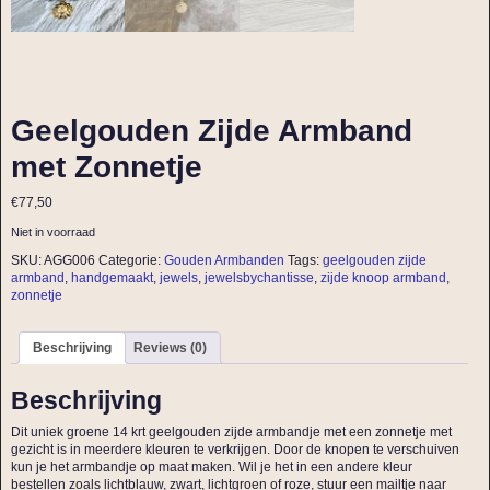
Geelgouden Zijde Armband
met Zonnetje
€
77,50
Niet in voorraad
SKU:
AGG006
Categorie:
Gouden Armbanden
Tags:
geelgouden zijde
armband
,
handgemaakt
,
jewels
,
jewelsbychantisse
,
zijde knoop armband
,
zonnetje
Beschrijving
Reviews (0)
Beschrijving
Dit uniek groene 14 krt geelgouden zijde armbandje met een zonnetje met
gezicht is in meerdere kleuren te verkrijgen. Door de knopen te verschuiven
kun je het armbandje op maat maken. Wil je het in een andere kleur
bestellen zoals lichtblauw, zwart, lichtgroen of roze, stuur een mailtje naar