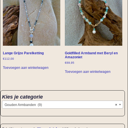
Lange Grijze Parelketting
Goldfilled Armband met Beryl en
Amazoniet
€
112,00
€
69,95
Toevoegen aan winkelwagen
Toevoegen aan winkelwagen
Kies je categorie
Gouden Armbanden (9)
×