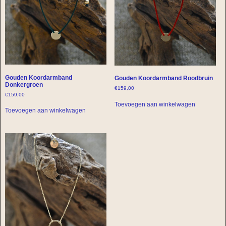
Gouden Koordarmband
Gouden Koordarmband Roodbruin
Donkergroen
€
159,00
€
159,00
Toevoegen aan winkelwagen
Toevoegen aan winkelwagen