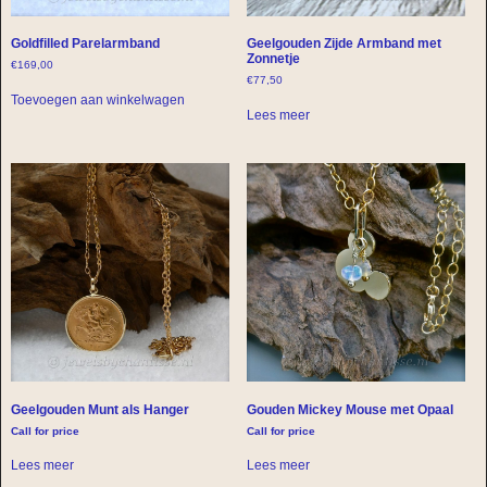
Goldfilled Parelarmband
Geelgouden Zijde Armband met
Zonnetje
€
169,00
€
77,50
Toevoegen aan winkelwagen
Lees meer
Geelgouden Munt als Hanger
Gouden Mickey Mouse met Opaal
Call for price
Call for price
Lees meer
Lees meer