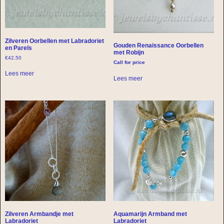
Zilveren Oorbellen met Labradoriet
Gouden Renaissance Oorbellen
en Parels
met Robijn
€
42,50
Call for price
Lees meer
Lees meer
Zilveren Armbandje met
Aquamarijn Armband met
Labradoriet
Labradoriet