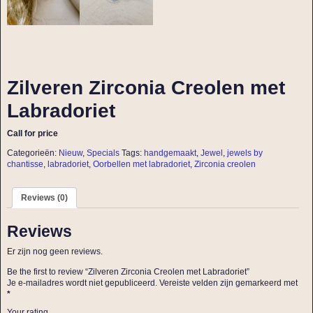
Zilveren Zirconia Creolen met
Labradoriet
Call for price
Categorieën:
Nieuw
,
Specials
Tags:
handgemaakt
,
Jewel
,
jewels by
chantisse
,
labradoriet
,
Oorbellen met labradoriet
,
Zirconia creolen
Reviews (0)
Reviews
Er zijn nog geen reviews.
Be the first to review “Zilveren Zirconia Creolen met Labradoriet”
Je e-mailadres wordt niet gepubliceerd.
Vereiste velden zijn gemarkeerd met
*
Your rating