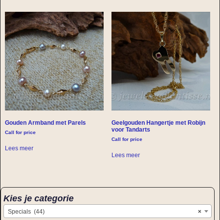
Gouden Armband met Parels
Geelgouden Hangertje met Robijn
voor Tandarts
Call for price
Call for price
Lees meer
Lees meer
Kies je categorie
Specials (44)
×