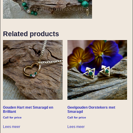
Related products
Gouden Hart met Smaragd en
Geelgouden Oorstekers met
Brilliant
Smaragd
Call for price
Call for price
Lees meer
Lees meer