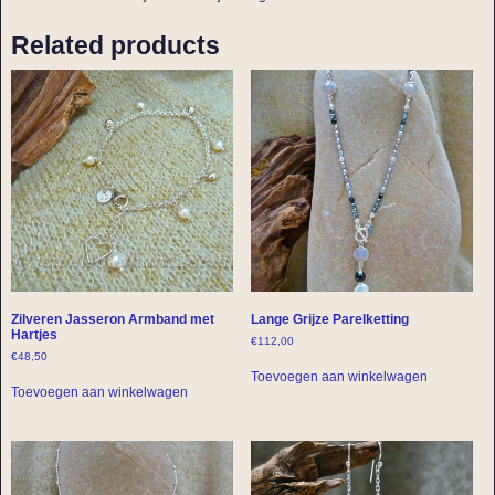
Related products
Zilveren Jasseron Armband met
Lange Grijze Parelketting
Hartjes
€
112,00
€
48,50
Toevoegen aan winkelwagen
Toevoegen aan winkelwagen