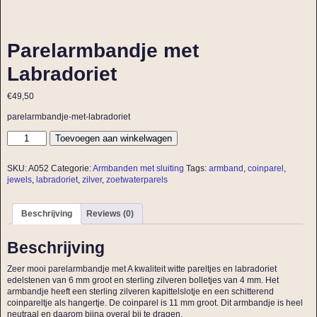
Parelarmbandje met
Labradoriet
€
49,50
parelarmbandje-met-labradoriet
Toevoegen aan winkelwagen
SKU:
A052
Categorie:
Armbanden met sluiting
Tags:
armband
,
coinparel
,
jewels
,
labradoriet
,
zilver
,
zoetwaterparels
Beschrijving
Reviews (0)
Beschrijving
Zeer mooi parelarmbandje met A kwaliteit witte pareltjes en labradoriet
edelstenen van 6 mm groot en sterling zilveren bolletjes van 4 mm. Het
armbandje heeft een sterling zilveren kapittelslotje en een schitterend
coinpareltje als hangertje. De coinparel is 11 mm groot. Dit armbandje is heel
neutraal en daarom bijna overal bij te dragen.