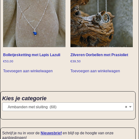
Bolletjesketting met Lapis Lazuli
Zilveren Oorbellen met Prasioliet
€
53,00
€
39,50
Toevoegen aan winkelwagen
Toevoegen aan winkelwagen
Kies je categorie
Armbanden met sluiting (68)
×
Schrijf je nu in voor de
Nieuwsbrief
en blijf op de hoogte van onze
aanbiedingen!