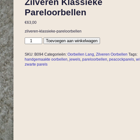
Zilveren Klassieke
Pareloorbellen
€
63,00
zilveren-klassieke-pareloorbellen
Toevoegen aan winkelwagen
SKU:
B094
Categorieën:
Oorbellen Lang
,
Zilveren Oorbellen
Tags:
handgemaakte oorbellen
,
jewels
,
pareloorbellen
,
peacockparels
,
wi
zwarte parels