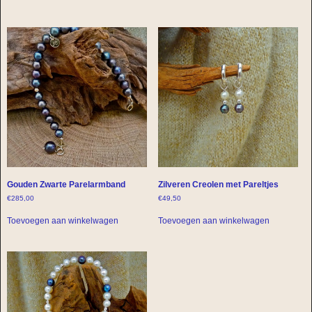
Gouden Zwarte Parelarmband
Zilveren Creolen met Pareltjes
€
285,00
€
49,50
Toevoegen aan winkelwagen
Toevoegen aan winkelwagen