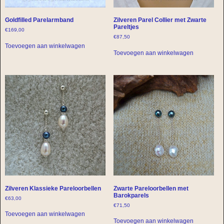
Goldfilled Parelarmband
Zilveren Parel Collier met Zwarte
Pareltjes
€
169,00
€
87,50
Toevoegen aan winkelwagen
Toevoegen aan winkelwagen
Zilveren Klassieke Pareloorbellen
Zwarte Pareloorbellen met
Barokparels
€
63,00
€
71,50
Toevoegen aan winkelwagen
Toevoegen aan winkelwagen