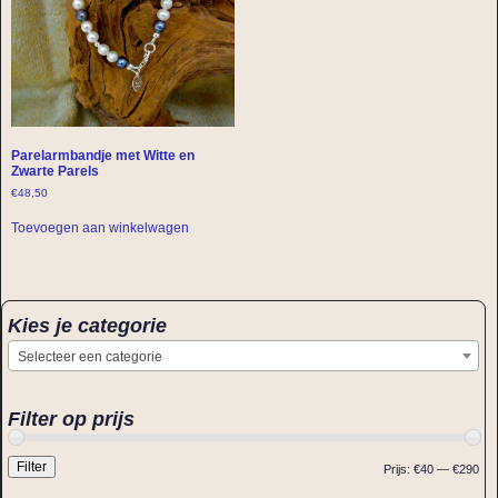
Parelarmbandje met Witte en
Zwarte Parels
€
48,50
Toevoegen aan winkelwagen
Kies je categorie
Selecteer een categorie
Filter op prijs
Filter
Prijs:
€40
—
€290