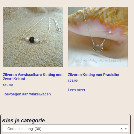
Zilveren Verwisselbare Ketting met
Zilveren Ketting met Prasioliet
Zwart Kristal
€
63,00
€
69,00
Lees meer
Toevoegen aan winkelwagen
Kies je categorie
Oorbellen Lang (30)
×