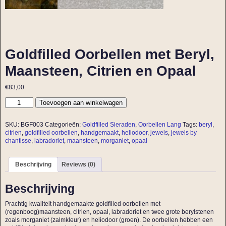
Goldfilled Oorbellen met Beryl,
Maansteen, Citrien en Opaal
€
83,00
Toevoegen aan winkelwagen
SKU:
BGF003
Categorieën:
Goldfilled Sieraden
,
Oorbellen Lang
Tags:
beryl
,
citrien
,
goldfilled oorbellen
,
handgemaakt
,
heliodoor
,
jewels
,
jewels by
chantisse
,
labradoriet
,
maansteen
,
morganiet
,
opaal
Beschrijving
Reviews (0)
Beschrijving
Prachtig kwaliteit handgemaakte goldfilled oorbellen met
(regenboog)maansteen, citrien, opaal, labradoriet en twee grote berylstenen
zoals morganiet (zalmkleur) en heliodoor (groen). De oorbellen hebben een