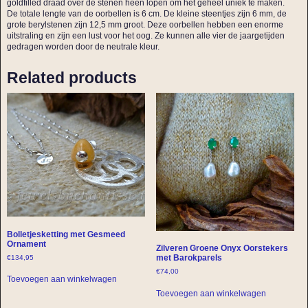
goldfilled draad over de stenen heen lopen om het geheel uniek te maken.
De totale lengte van de oorbellen is 6 cm. De kleine steentjes zijn 6 mm, de
grote berylstenen zijn 12,5 mm groot. Deze oorbellen hebben een enorme
uitstraling en zijn een lust voor het oog. Ze kunnen alle vier de jaargetijden
gedragen worden door de neutrale kleur.
Related products
Bolletjesketting met Gesmeed
Ornament
Zilveren Groene Onyx Oorstekers
met Barokparels
€
134,95
€
74,00
Toevoegen aan winkelwagen
Toevoegen aan winkelwagen