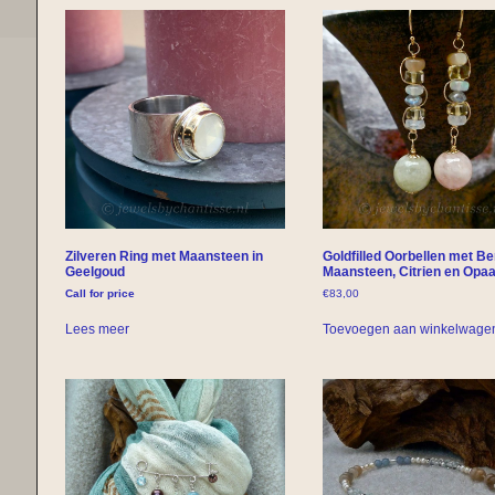
Zilveren Ring met Maansteen in
Goldfilled Oorbellen met Ber
Geelgoud
Maansteen, Citrien en Opaa
Call for price
€
83,00
Lees meer
Toevoegen aan winkelwage