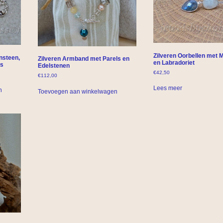
Zilveren Oorbellen met
nsteen,
Zilveren Armband met Parels en
en Labradoriet
ls
Edelstenen
€
42,50
€
112,00
Lees meer
n
Toevoegen aan winkelwagen