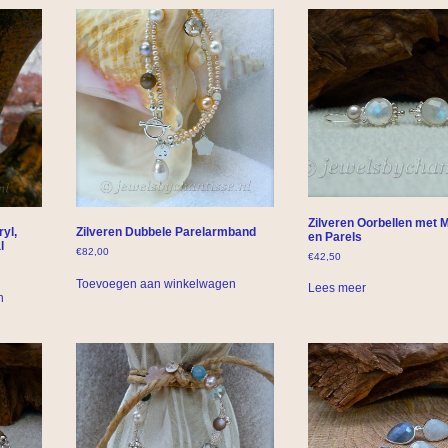
Zilveren Oorbellen met
yl,
Zilveren Dubbele Parelarmband
en Parels
l
€
82,00
€
42,50
Toevoegen aan winkelwagen
Lees meer
n