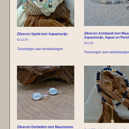
Zilveren Armband met Maa
Zilveren Speld met Aquamarijn
Aquamarijn, Agaat en Pare
€
112,50
€
52,00
Toevoegen aan winkelwagen
Toevoegen aan winkelwage
Zilveren Oorbellen met Maansteen