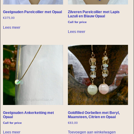
Geelgouden Parelcollier met Opaal
Zilveren Parelcollier met Lapis
Lazuli en Blauw Opaal
€
375,00
Call for price
Lees meer
Lees meer
Geelgouden Ankerketting met
Goldfilled Oorbellen met Beryl,
Opaal
Maansteen, Citrien en Opaal
Call for price
€
83,00
Lees meer
Toevoegen aan winkelwagen