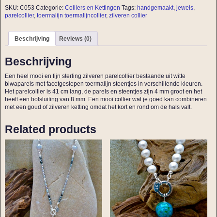
SKU:
C053
Categorie:
Colliers en Kettingen
Tags:
handgemaakt
,
jewels
,
parelcollier
,
toermalijn toermalijncollier
,
zilveren collier
Beschrijving
Reviews (0)
Beschrijving
Een heel mooi en fijn sterling zilveren parelcollier bestaande uit witte
biwaparels met facetgeslepen toermalijn steentjes in verschillende kleuren.
Het parelcollier is 41 cm lang, de parels en steentjes zijn 4 mm groot en het
heeft een bolsluiting van 8 mm. Een mooi collier wat je goed kan combineren
met een goud of zilveren ketting omdat het kort en rond om de hals valt.
Related products