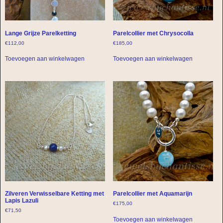
Lange Grijze Parelketting
Parelcollier met Chrysocolla
€
112,00
€
185,00
Toevoegen aan winkelwagen
Toevoegen aan winkelwagen
Zilveren Verwisselbare Ketting met
Parelcollier met Aquamarijn
Lapis Lazuli
€
175,00
€
71,50
Toevoegen aan winkelwagen