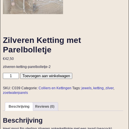
Zilveren Ketting met
Parelbolletje
€
42,50
zilveren-ketting-parelbolletje-2
Toevoegen aan winkelwagen
SKU:
C039
Categorie:
Colliers en Kettingen
Tags:
jewels
,
ketting
,
zilver
,
zoetwaterparels
Beschrijving
Reviews (0)
Beschrijving
Heel mooi fijn sterling zilveren ankerkettinkje met een zwart (peacock)