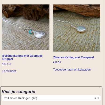
Bolletjesketting met Gesmede
Zilveren Ketting met Coinparel
Druppel
€
47,50
€
112,00
Toevoegen aan winkelwagen
Lees meer
Kies je categorie
Colliers en Kettingen (48)
×