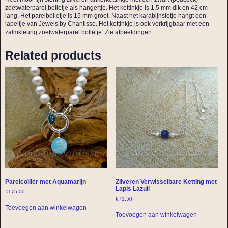
zoetwaterparel bolletje als hangertje. Het kettinkje is 1,5 mm dik en 42 cm
lang. Het parelbolletje is 15 mm groot. Naast het karabijnslotje hangt een
labeltje van Jewels by Chantisse. Het kettinkje is ook verkrijgbaar met een
zalmkleurig zoetwaterparel bolletje. Zie afbeeldingen.
Related products
Parelcollier met Aquamarijn
Zilveren Verwisselbare Ketting met
Lapis Lazuli
€
175,00
€
71,50
Toevoegen aan winkelwagen
Toevoegen aan winkelwagen