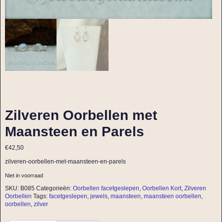
Zilveren Oorbellen met
Maansteen en Parels
€
42,50
zilveren-oorbellen-met-maansteen-en-parels
Niet in voorraad
SKU:
B085
Categorieën:
Oorbellen facetgeslepen
,
Oorbellen Kort
,
Zilveren
Oorbellen
Tags:
facetgeslepen
,
jewels
,
maansteen
,
maansteen oorbellen
,
oorbellen
,
zilver