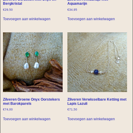
Bergkristal
Aquamarijn
€
29,50
€
34,95
Toevoegen aan winkelwagen
Toevoegen aan winkelwagen
Zilveren Groene Onyx Oorstekers
Zilveren Verwisselbare Ketting met
met Barokparels
Lapis Lazuli
€
74,00
€
71,50
Toevoegen aan winkelwagen
Toevoegen aan winkelwagen