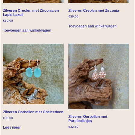
Zilveren Creolen met Zirconia en
Zilveren Creolen met Zirconia
Lapis Lazuli
€
39,00
€
59,00
Toevoegen aan winkelwagen
Toevoegen aan winkelwagen
Zilveren Oorbellen met Chalcedoon
Zilveren Oorbellen met
€
38,00
Parelbolletjes
€
32,50
Lees meer