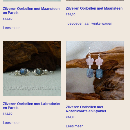
Zilveren Oorbellen met Maansteen
Zilveren Oorbellen met Maansteen
en Parels
€
38,00
€
42,50
Toevoegen aan winkelwagen
Lees meer
Zilveren Oorbellen met Labradoriet
Zilveren Oorbellen met
en Parels
Rozenkwarts en Kyaniet
€
42,50
€
44,95
Lees meer
Lees meer