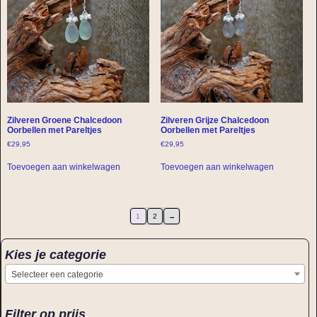
Zilveren Groene Chalcedoon
Zilveren Grijze Chalcedoon
Oorbellen met Pareltjes
Oorbellen met Pareltjes
€
29,95
€
29,95
Toevoegen aan winkelwagen
Toevoegen aan winkelwagen
1
2
→
Kies je categorie
Selecteer een categorie
Filter op prijs