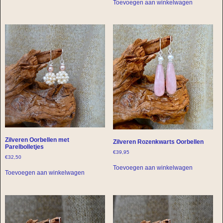
Toevoegen aan winkelwagen
Zilveren Oorbellen met
Zilveren Rozenkwarts Oorbellen
Parelbolletjes
€
39,95
€
32,50
Toevoegen aan winkelwagen
Toevoegen aan winkelwagen