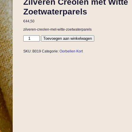
Zilveren Creolen met Witte
Zoetwaterparels
€
44,50
zilveren-creolen-met-witte-zoetwaterparels
Toevoegen aan winkelwagen
SKU:
B019
Categorie:
Oorbellen Kort