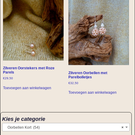
Zilveren Oorstekers met Roze
Parels
Zilveren Oorbellen met
Parelbolletjes
€
29,50
€
32,50
Toevoegen aan winkelwagen
Toevoegen aan winkelwagen
Kies je categorie
Oorbellen Kort (54)
×