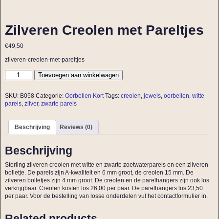
Zilveren Creolen met Pareltjes
€
49,50
zilveren-creolen-met-pareltjes
Toevoegen aan winkelwagen
SKU:
B058
Categorie:
Oorbellen Kort
Tags:
creolen
,
jewels
,
oorbellen
,
witte
parels
,
zilver
,
zwarte parels
Beschrijving
Reviews (0)
Beschrijving
Sterling zilveren creolen met witte en zwarte zoetwaterparels en een zilveren
bolletje. De parels zijn A-kwaliteit en 6 mm groot, de creolen 15 mm. De
zilveren bolletjes zijn 4 mm groot. De creolen en de parelhangers zijn ook los
verkrijgbaar. Creolen kosten los 26,00 per paar. De parelhangers los 23,50
per paar. Voor de bestelling van losse onderdelen vul het contactformulier in.
Related products