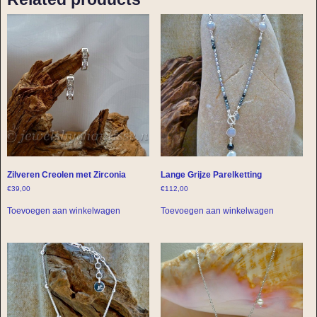
Zilveren Creolen met Zirconia
Lange Grijze Parelketting
€
39,00
€
112,00
Toevoegen aan winkelwagen
Toevoegen aan winkelwagen