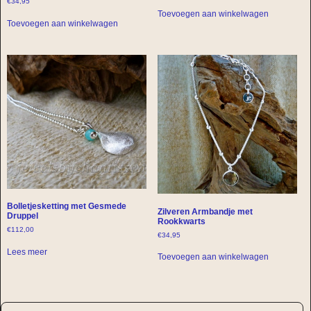
€
34,95
Toevoegen aan winkelwagen
Toevoegen aan winkelwagen
Bolletjesketting met Gesmede
Zilveren Armbandje met
Druppel
Rookkwarts
€
112,00
€
34,95
Lees meer
Toevoegen aan winkelwagen