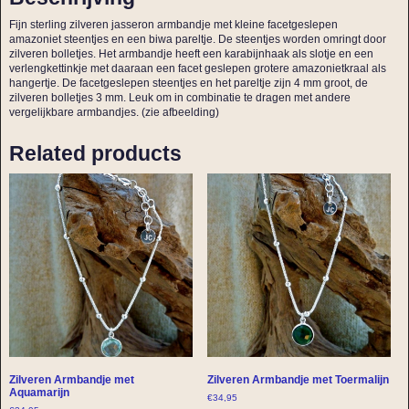
Fijn sterling zilveren jasseron armbandje met kleine facetgeslepen
amazoniet steentjes en een biwa pareltje. De steentjes worden omringt door
zilveren bolletjes. Het armbandje heeft een karabijnhaak als slotje en een
verlengkettinkje met daaraan een facet geslepen grotere amazonietkraal als
hangertje. De facetgeslepen steentjes en het pareltje zijn 4 mm groot, de
zilveren bolletjes 3 mm. Leuk om in combinatie te dragen met andere
vergelijkbare armbandjes. (zie afbeelding)
Related products
Zilveren Armbandje met
Zilveren Armbandje met Toermalijn
Aquamarijn
€
34,95