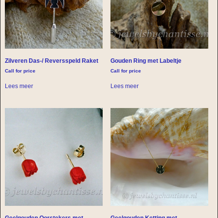
Zilveren Das-/ Reversspeld Raket
Gouden Ring met Labeltje
Call for price
Call for price
Lees meer
Lees meer