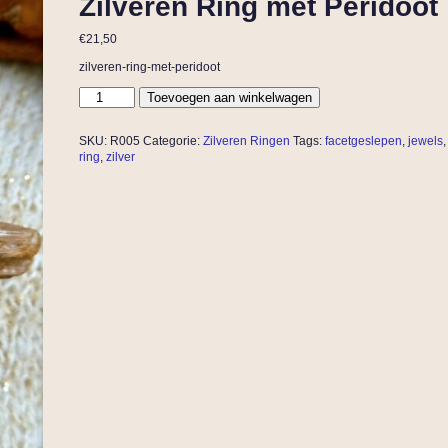
Zilveren Ring met Peridoot
€
21,50
zilveren-ring-met-peridoot
Toevoegen aan winkelwagen
SKU:
R005
Categorie:
Zilveren Ringen
Tags:
facetgeslepen
,
jewels
ring
,
zilver