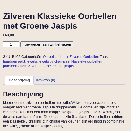
Zilveren Klassieke Oorbellen
met Groene Jaspis
€
63,00
Toevoegen aan winkelwagen
SKU:
B102
Categorieën:
Oorbellen Lang
,
Zilveren Oorbellen
Tags:
handgemaakt
,
jewels
,
jewels by chantisse
,
klassieke oorbellen
,
pareloorbellen
,
zilveren oorbellen met jaspis
Beschrijving
Reviews (0)
Beschrijving
Mooie sterling zilveren oorbellen met witte AA-kwaliteit zoetwaterparels
aangekleed met groene jaspis in druppelvorm. De oorbellen zijn voorzien
van oorstekers met een rond knopje. De groene jaspis is 18 x 14 mm groot,
de witte parels zijn 9 mm. De oorbellen zijn 5 cm lang. De oorbellen hebben
een klassieke uitstraling, zijn chique van kleur en zijn erg mooi in combinatie
met witte, groene of feestelijke kleding.