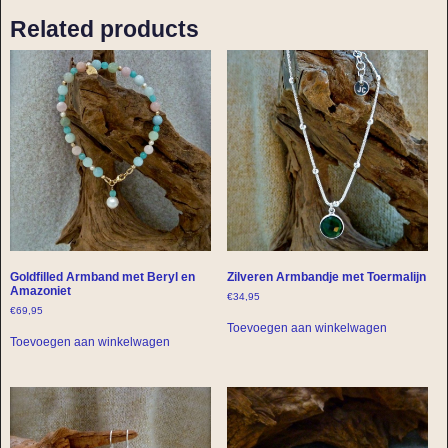
Related products
Goldfilled Armband met Beryl en
Zilveren Armbandje met Toermalijn
Amazoniet
€
34,95
€
69,95
Toevoegen aan winkelwagen
Toevoegen aan winkelwagen