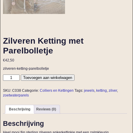
Zilveren Ketting met
Parelbolletje
€
42,50
zilveren-ketting-parelbolletje
Toevoegen aan winkelwagen
SKU:
C038
Categorie:
Colliers en Kettingen
Tags:
jewels
,
ketting
,
zilver
,
zoetwaterparels
Beschrijving
Reviews (0)
Beschrijving
Heel mooi fijn sterling zilveren ankerkettinkje met een zalmkleurig