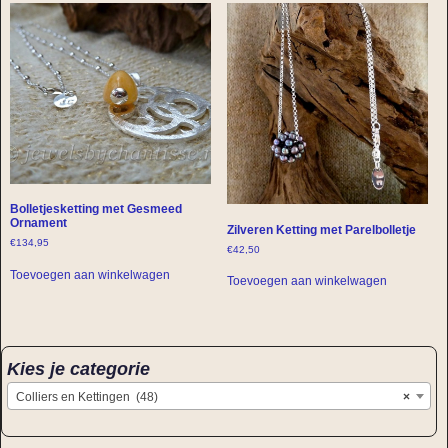
Bolletjesketting met Gesmeed
Ornament
Zilveren Ketting met Parelbolletje
€
134,95
€
42,50
Toevoegen aan winkelwagen
Toevoegen aan winkelwagen
Kies je categorie
Colliers en Kettingen (48)
×