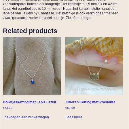
zoetwaterparel bolletje als hangertje. Het kettinkje is 1,5 mm dik en 42 cm
lang. Het parelbolletje is 15 mm groot. Naast het karabijnslotje hangt een
labeltje van Jewels by Chantisse. Het kettinkje is ook verkrijgbaar met een
zwart (peacock) zoetwaterparel bolletje. Zie afbeeldingen.
Related products
Bolletjesketting met Lapis Lazuli
Zilveren Ketting met Prasioliet
€
53,00
€
63,00
Toevoegen aan winkelwagen
Lees meer