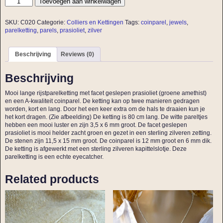
Toevoegen aan winkelwagen
SKU:
C020
Categorie:
Colliers en Kettingen
Tags:
coinparel
,
jewels
,
parelketting
,
parels
,
prasioliet
,
zilver
Beschrijving
Reviews (0)
Beschrijving
Mooi lange rijstparelketting met facet geslepen prasioliet (groene amethist)
en een A-kwaliteit coinparel. De ketting kan op twee manieren gedragen
worden, kort en lang. Door het een keer extra om de hals te draaien kun je
het kort dragen. (Zie afbeelding) De ketting is 80 cm lang. De witte pareltjes
hebben een mooi luster en zijn 3,5 x 6 mm groot. De facet geslepen
prasioliet is mooi helder zacht groen en gezet in een sterling zilveren zetting.
De stenen zijn 11,5 x 15 mm groot. De coinparel is 12 mm groot en 6 mm dik.
De ketting is afgewerkt met een sterling zilveren kapittelslotje. Deze
parelketting is een echte eyecatcher.
Related products