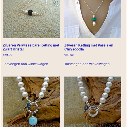
Zilveren Verwisselbare Ketting met
Zilveren Ketting met Parels en
Zwart Kristal
Chrysocolla
€
69,00
€
99,50
Toevoegen aan winkelwagen
Toevoegen aan winkelwagen