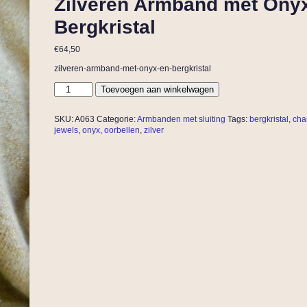
Zilveren Armband met Ony
Bergkristal
€
64,50
zilveren-armband-met-onyx-en-bergkristal
Toevoegen aan winkelwagen
SKU:
A063
Categorie:
Armbanden met sluiting
Tags:
bergkristal
,
cha
jewels
,
onyx
,
oorbellen
,
zilver