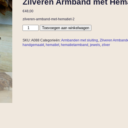
Zilveren Armband met Hema
€
48,00
zilveren-armband-met-hematiet-2
Toevoegen aan winkelwagen
SKU:
A088
Categorieën:
Armbanden met sluiting
,
Zilveren Armband
handgemaakt
,
hematiet
,
hematietarmband
,
jewels
,
zilver