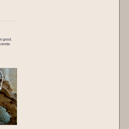
m groot.
anzende