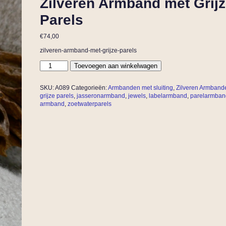
Zilveren Armband met Grij
Parels
€
74,00
zilveren-armband-met-grijze-parels
Toevoegen aan winkelwagen
SKU:
A089
Categorieën:
Armbanden met sluiting
,
Zilveren Armband
grijze parels
,
jasseronarmband
,
jewels
,
labelarmband
,
parelarmban
armband
,
zoetwaterparels