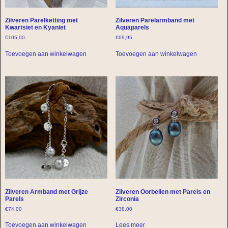
Zilveren Parelketting met
Zilveren Parelarmband met
Kwartsiet en Kyaniet
Aquaparels
€
105,00
€
69,95
Toevoegen aan winkelwagen
Toevoegen aan winkelwagen
Zilveren Armband met Grijze
Zilveren Oorbellen met Parels en
Parels
Zirconia
€
74,00
€
38,00
Toevoegen aan winkelwagen
Lees meer