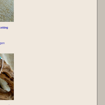
etting
agen