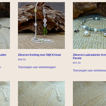
atiet
Zilveren Ketting met Olijf Kristal
Zilveren Labradoriet A
Parels
€
99,50
€
67,50
n
Toevoegen aan winkelwagen
Toevoegen aan winkelw