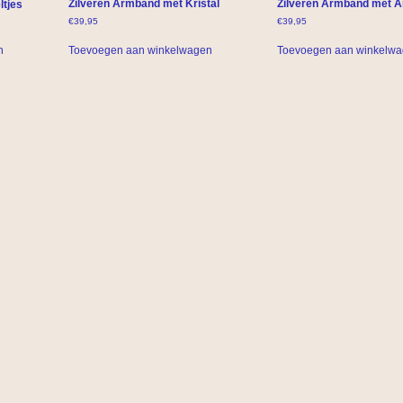
Zilveren Armband met Kristal
Zilveren Armband met 
ltjes
€
39,95
€
39,95
Toevoegen aan winkelwagen
Toevoegen aan winkelw
n