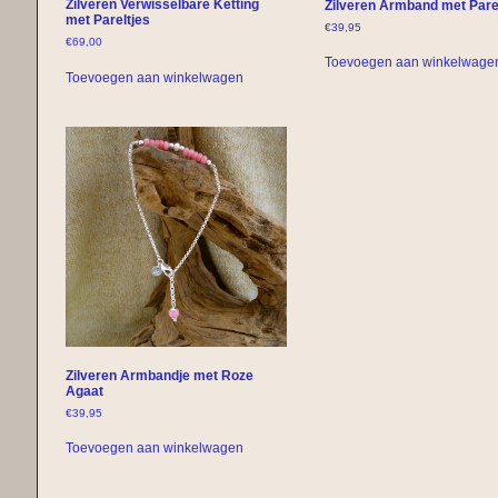
Zilveren Verwisselbare Ketting
Zilveren Armband met Pare
met Pareltjes
€
39,95
€
69,00
Toevoegen aan winkelwage
Toevoegen aan winkelwagen
Zilveren Armbandje met Roze
Agaat
€
39,95
Toevoegen aan winkelwagen