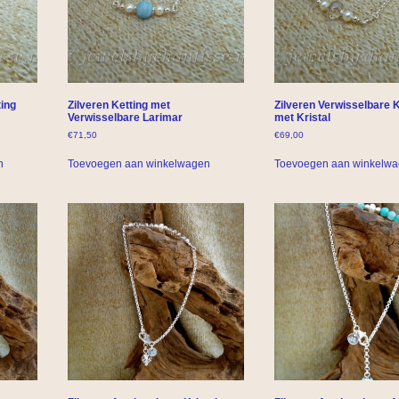
ting
Zilveren Ketting met
Zilveren Verwisselbare K
Verwisselbare Larimar
met Kristal
€
71,50
€
69,00
n
Toevoegen aan winkelwagen
Toevoegen aan winkelw