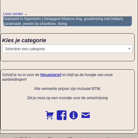
Lees verder →
Geplaatst in
Algemeen
|
Getagged
Alliance ring
,
goudenring met briljant
,
handmade
,
jewels by chantisse
,
rijring
Kies je categorie
Selecteer een categorie
Schrijf je nu in voor de
Nieuwsbrief
en blijf op de hoogte van onze
aanbiedingen!
Alle vermelde prijzen zijn inclusief BTW.
Zet je muis op een icoontje voor de omschrijving