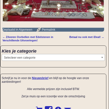
Geplaatst in
Algemeen
Permalink
←
Zilveren Oorbellen met Edelstenen in
Betaal nu ook met iDeal!
→
Bericht navigatie
Verschillende Uitvoeringen!
Kies je categorie
Selecteer een categorie
Schrijf je nu in voor de
Nieuwsbrief
en blijf op de hoogte van onze
aanbiedingen!
Alle vermelde prijzen zijn inclusief BTW.
Zet je muis op een icoontje voor de omschrijving