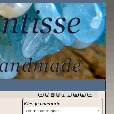
<<
1
2
3
4
…
21
22
>>
Kies je categorie
Selecteer een categorie