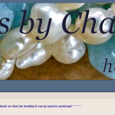
el de feedback van je laatste aankoop!
* * * * *