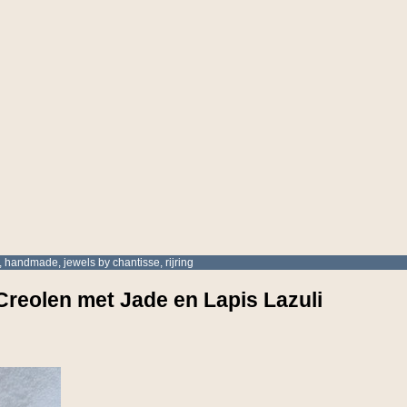
,
handmade
,
jewels by chantisse
,
rijring
reolen met Jade en Lapis Lazuli