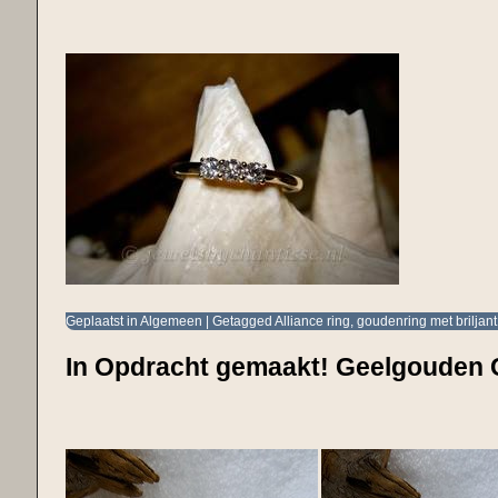
Geplaatst in
Algemeen
|
Getagged
Alliance ring
,
goudenring met briljant
In Opdracht gemaakt! Geelgouden C