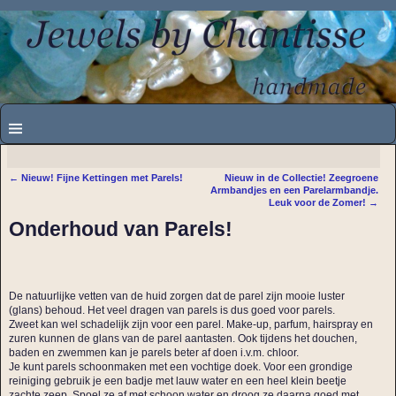
←
Nieuw! Fijne Kettingen met Parels!
Nieuw in de Collectie! Zeegroene
Bericht navigatie
Armbandjes en een Parelarmbandje.
Leuk voor de Zomer!
→
Onderhoud van Parels!
De natuurlijke vetten van de huid zorgen dat de parel zijn mooie luster
(glans) behoud. Het veel dragen van parels is dus goed voor parels.
Zweet kan wel schadelijk zijn voor een parel. Make-up, parfum, hairspray en
zuren kunnen de glans van de parel aantasten. Ook tijdens het douchen,
baden en zwemmen kan je parels beter af doen i.v.m. chloor.
Je kunt parels schoonmaken met een vochtige doek. Voor een grondige
reiniging gebruik je een badje met lauw water en een heel klein beetje
zachte zeep. Spoel ze af met schoon water en droog ze daarna goed met