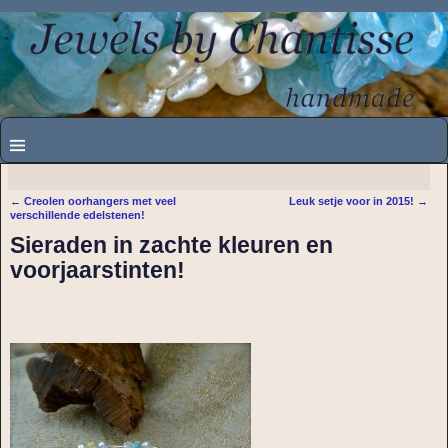
←
Creolen oorhangers met veel
Leuk setje voor in 2015!
→
Bericht navigatie
verschillende edelstenen!
Sieraden in zachte kleuren en
voorjaarstinten!