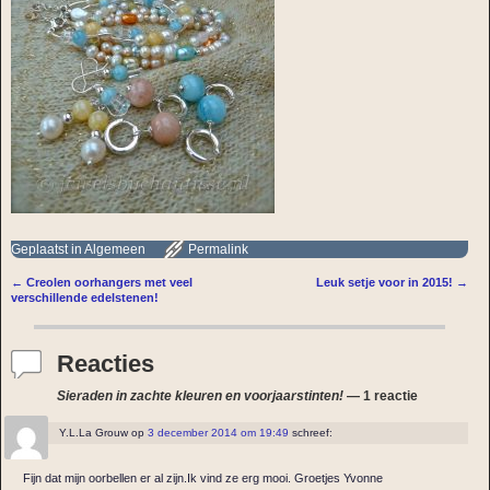
Geplaatst in
Algemeen
Permalink
←
Creolen oorhangers met veel
Leuk setje voor in 2015!
→
Bericht navigatie
verschillende edelstenen!
Reacties
Sieraden in zachte kleuren en voorjaarstinten!
— 1 reactie
Y.L.La Grouw
op
3 december 2014 om 19:49
schreef:
Fijn dat mijn oorbellen er al zijn.Ik vind ze erg mooi. Groetjes Yvonne