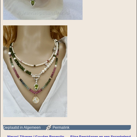
Geplaatst in
Algemeen
Permalink
←
Nieuw! Zilveren / Gouden Paperclip
Fijne Feestdagen en een Sprankelend