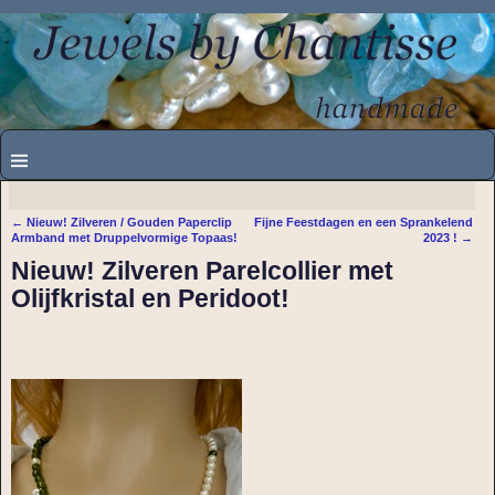
←
Nieuw! Zilveren / Gouden Paperclip
Fijne Feestdagen en een Sprankelend
Bericht navigatie
Armband met Druppelvormige Topaas!
2023 !
→
Nieuw! Zilveren Parelcollier met
Olijfkristal en Peridoot!