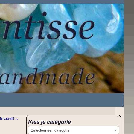
is Lazuli!
→
Kies je categorie
Selecteer een categorie