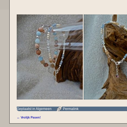
Geplaatst in
Algemeen
Permalink
←
Vrolijk Pasen!
Bericht navigatie