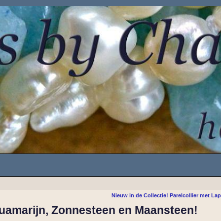
Nieuw in de Collectie! Parelcollier met Lap
uamarijn, Zonnesteen en Maansteen!