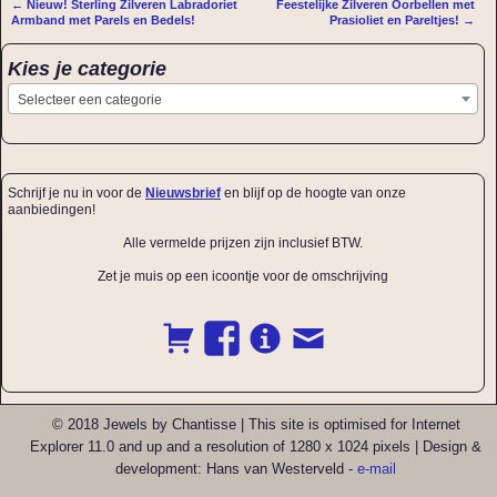
←
Nieuw! Sterling Zilveren Labradoriet
Feestelijke Zilveren Oorbellen met
Bericht navigatie
Armband met Parels en Bedels!
Prasioliet en Pareltjes!
→
Kies je categorie
Selecteer een categorie
Schrijf je nu in voor de
Nieuwsbrief
en blijf op de hoogte van onze
aanbiedingen!
Alle vermelde prijzen zijn inclusief BTW.
Zet je muis op een icoontje voor de omschrijving
© 2018 Jewels by Chantisse | This site is optimised for Internet
Explorer 11.0 and up and a resolution of 1280 x 1024 pixels | Design &
development: Hans van Westerveld -
e-mail