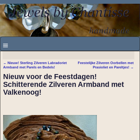
←
Nieuw! Sterling Zilveren Labradoriet
Feestelijke Zilveren Oorbellen met
Bericht navigatie
Armband met Parels en Bedels!
Prasioliet en Pareltjes!
→
Nieuw voor de Feestdagen!
Schitterende Zilveren Armband met
Valkenoog!