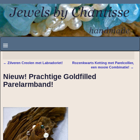
←
Zilveren Creolen met Labradoriet!
Rozenkwarts Ketting met Parelcollier,
Bericht navigatie
een mooie Combinatie!
→
Nieuw! Prachtige Goldfilled
Parelarmband!