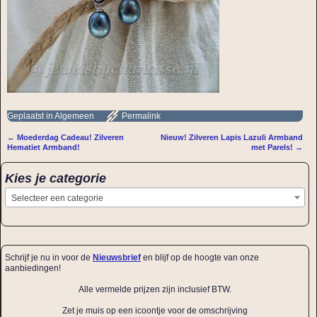
Geplaatst in
Algemeen
Permalink
←
Moederdag Cadeau! Zilveren
Nieuw! Zilveren Lapis Lazuli Armband
Bericht navigatie
Hematiet Armband!
met Parels!
→
Kies je categorie
Selecteer een categorie
Schrijf je nu in voor de
Nieuwsbrief
en blijf op de hoogte van onze
aanbiedingen!
Alle vermelde prijzen zijn inclusief BTW.
Zet je muis op een icoontje voor de omschrijving