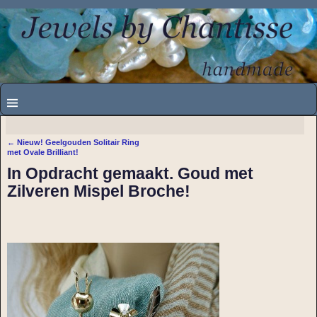
←
Nieuw! Geelgouden Solitair Ring
Bericht navigatie
met Ovale Brilliant!
In Opdracht gemaakt. Goud met
Zilveren Mispel Broche!