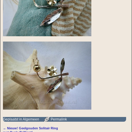
Geplaatst in
Algemeen
Permalink
←
Nieuw! Geelgouden Solitair Ring