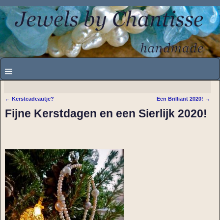
←
Kerstcadeautje?
Een Brilliant 2020!
→
Bericht navigatie
Fijne Kerstdagen en een Sierlijk 2020!