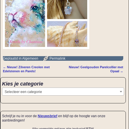
Geplaatst in
Algemeen
Permalink
←
Nieuw! Zilveren Creolen met
Nieuw! Geelgouden Parelcollier met
Bericht navigatie
Edelstenen en Parels!
Opaal
→
Kies je categorie
Selecteer een categorie
Schrijf je nu in voor de
Nieuwsbrief
en blijf op de hoogte van onze
aanbiedingen!
Alle vermelde prijzen zijn inclusief BTW.