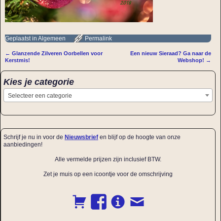
Geplaatst in
Algemeen
Permalink
←
Glanzende Zilveren Oorbellen voor
Een nieuw Sieraad? Ga naar de
Bericht navigatie
Kerstmis!
Webshop!
→
Kies je categorie
Selecteer een categorie
Schrijf je nu in voor de
Nieuwsbrief
en blijf op de hoogte van onze
aanbiedingen!
Alle vermelde prijzen zijn inclusief BTW.
Zet je muis op een icoontje voor de omschrijving