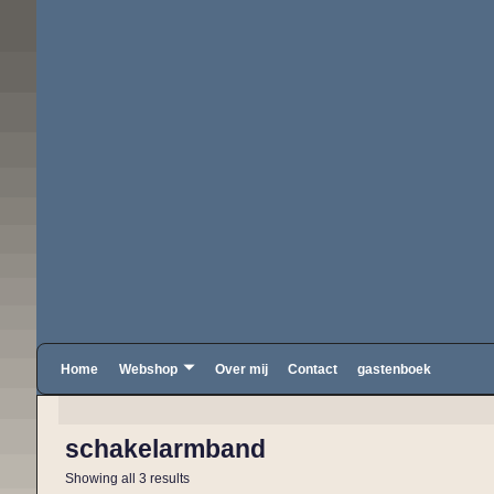
Home
Webshop
Over mij
Contact
gastenboek
schakelarmband
Showing all 3 results