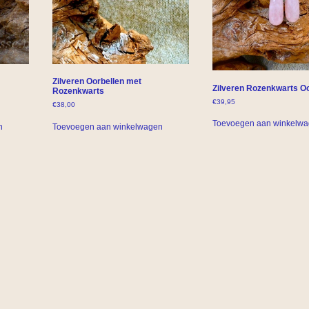
Zilveren Oorbellen met
Zilveren Rozenkwarts Oo
Rozenkwarts
€
39,95
€
38,00
Toevoegen aan winkelw
n
Toevoegen aan winkelwagen