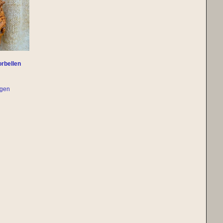
rbellen
agen