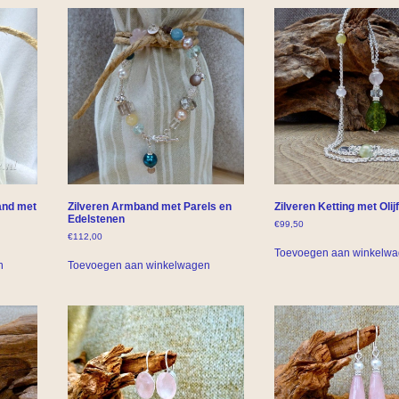
and met
Zilveren Armband met Parels en
Zilveren Ketting met Olijf
Edelstenen
€
99,50
€
112,00
Toevoegen aan winkelw
n
Toevoegen aan winkelwagen