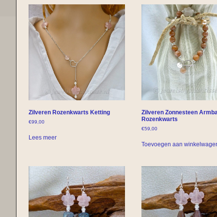
Zilveren Rozenkwarts Ketting
Zilveren Zonnesteen Armb
Rozenkwarts
€
99,00
€
59,00
Lees meer
Toevoegen aan winkelwage