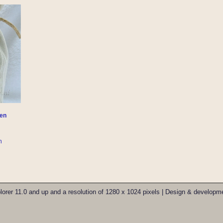
len
n
xplorer 11.0 and up and a resolution of 1280 x 1024 pixels | Design & develo